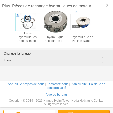
Pièces de rechange hydrauliques de moteur
Plus
ces
Joints
Groupe rotatoire
Le moteur
Mote
iques du
hydrauliques
hydraulique
hydraulique de
MS18/M
MS02 de
d'axe du moteur
acceptable des
Poclain Danfoss
hydrauli
lain
MCR05 de taille
pièces de
partie l'Assemblée
Pocla
adaptés aux
rechange MS05
rotatoire du
besoins du client
de moteur
groupe MS11
Changez la langue
par biens pour
d'OEM/ODM
pour le redresseur
l'excavatrice de
Poclain
radial de rotor de
French
rouleau
piston
Accueil
|
À propos de nous
|
Contactez-nous
|
Plan du site
|
Politique de
confidentialité
Vue de bureau
Copyright © 2019 - 2026 Ningbo Helm Tower Noda Hydraulic Co.,Ltd.
All rights reserved.