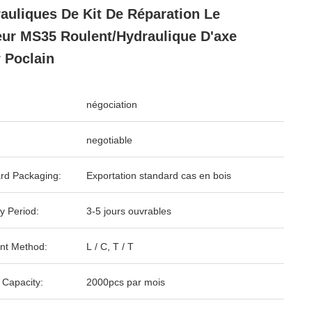
auliques De Kit De Réparation Le
ur MS35 Roulent/hydraulique D'axe
 Poclain
négociation
negotiable
rd Packaging:
Exportation standard cas en bois
y Period:
3-5 jours ouvrables
nt Method:
L / C, T / T
 Capacity:
2000pcs par mois