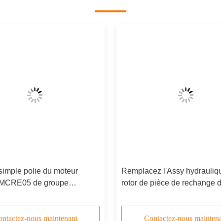
simple polie du moteur
Remplacez l'Assy hydrauliq
MCRE05 de groupe
rotor de pièce de rechange 
que de pièces de
moteur de Rexroth HMCR 
e/Rotory
groupe de Rotory
ntactez-nous maintenant
Contactez-nous mainten