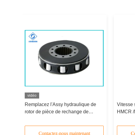
vidéo
de
Remplacez l'Assy hydraulique de
Vitesse 
rotor de pièce de rechange de
HMCR /
E 05,
Rexroth HMCR/moteur de MCRE 03,
hydrauli
groupe de Rotory
rechang
Contactez-nous maintenant
Co