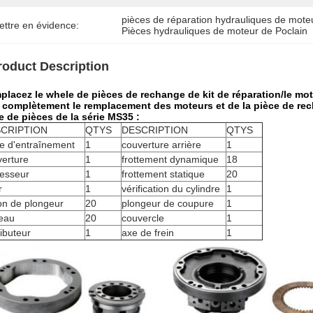
pièces de réparation hydrauliques de mote
ettre en évidence:
Pièces hydrauliques de moteur de Poclain
roduct Description
placez le whele de pièces de rechange de kit de réparation/le mo
e complètement le remplacement des moteurs et de la pièce de re
e de pièces de la série MS35 :
CRIPTION
QTYS
DESCRIPTION
QTYS
e d'entraînement
1
couverture arrière
1
verture
1
frottement dynamique
18
resseur
1
frottement statique
20
r
1
vérification du cylindre
1
on de plongeur
20
plongeur de coupure
1
leau
20
couvercle
1
ributeur
1
axe de frein
1