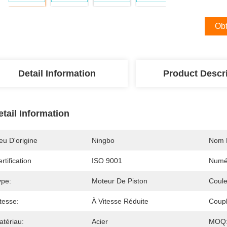
Obt
Detail Information
Product Descr
etail Information
eu D'origine
Ningbo
Nom 
rtification
ISO 9001
Numé
ype:
Moteur De Piston
Coule
tesse:
À Vitesse Réduite
Coupl
atériau:
Acier
MOQ