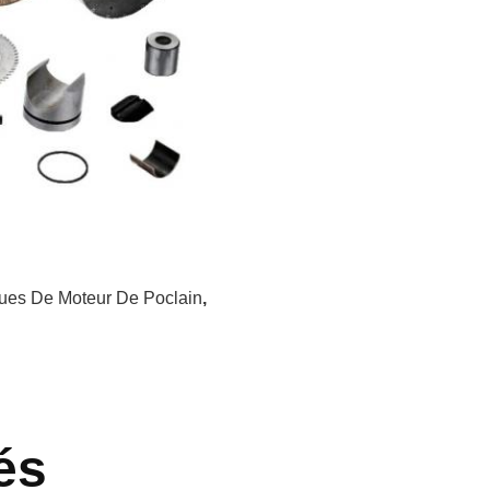
ues De Moteur De Poclain
,
és