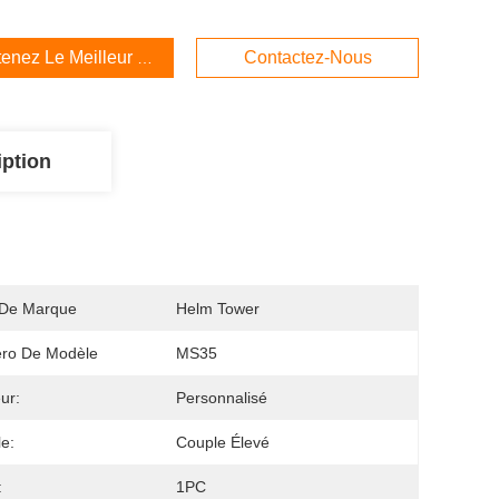
enez Le Meilleur Prix
Contactez-Nous
iption
De Marque
Helm Tower
ro De Modèle
MS35
ur:
Personnalisé
e:
Couple Élevé
:
1PC