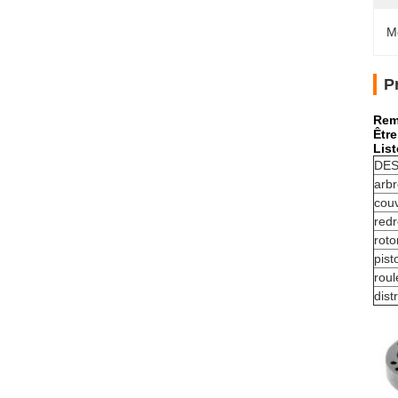
M
P
Rem
Êtr
List
DES
arbr
cou
red
roto
pist
rou
dist