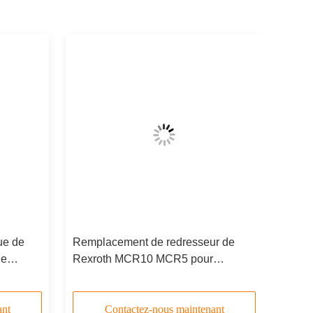
ue de
Remplacement de redresseur de
de
Rexroth MCR10 MCR5 pour
MCRE 05,
l'anneau hydraulique de came de
moteur d'entraînement
ant
Contactez-nous maintenant