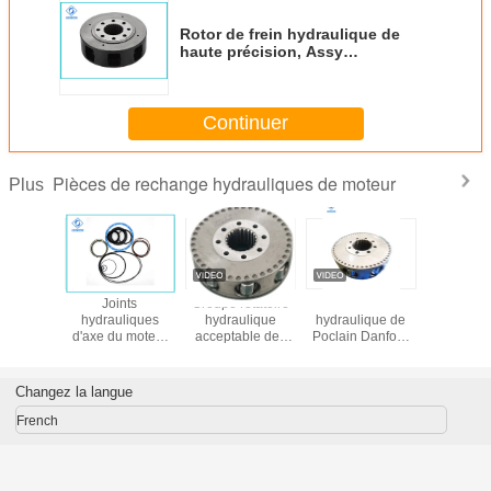
Rotor de frein hydraulique de
haute précision, Assy
hydraulique de rotor de série de
la machine MS05 MSE05 de
Poclain
Continuer
Pièces de rechange hydrauliques de moteur
Plus
ces
Joints
Groupe rotatoire
Le moteur
Mote
iques du
hydrauliques
hydraulique
hydraulique de
MS18/M
MS02 de
d'axe du moteur
acceptable des
Poclain Danfoss
hydrauli
lain
MCR05 de taille
pièces de
partie l'Assemblée
Pocla
adaptés aux
rechange MS05
rotatoire du
besoins du client
de moteur
groupe MS11
Changez la langue
par biens pour
d'OEM/ODM
pour le redresseur
l'excavatrice de
Poclain
radial de rotor de
French
rouleau
piston