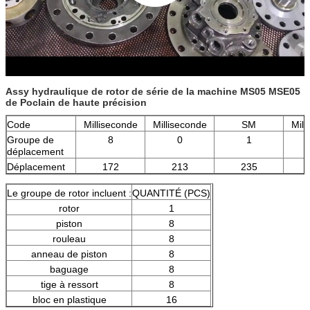
Assy hydraulique de rotor de série de la machine MS05 MSE05
de Poclain de haute précision
Code
Milliseconde
Milliseconde
SM
Mill
Groupe de
8
0
1
déplacement
Déplacement
172
213
235
Le groupe de rotor incluent :
QUANTITÉ (PCS)
rotor
1
piston
8
rouleau
8
anneau de piston
8
baguage
8
tige à ressort
8
bloc en plastique
16