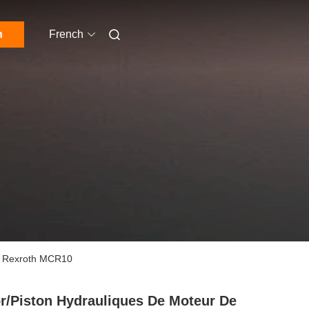
n
French
ch Rexroth MCR10
r/piston Hydrauliques De Moteur De