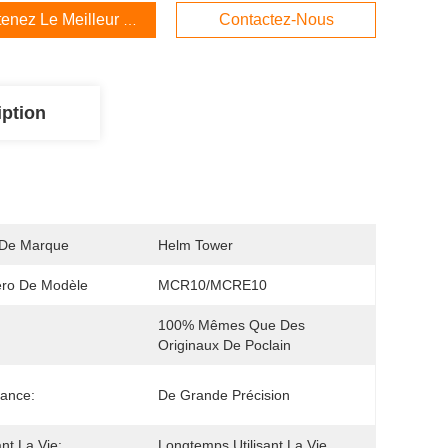
enez Le Meilleur Prix
Contactez-Nous
iption
De Marque
Helm Tower
ro De Modèle
MCR10/MCRE10
100% Mêmes Que Des 
Originaux De Poclain
rance:
De Grande Précision
ant La Vie:
Longtemps Utilisant La Vie