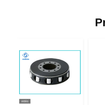
P
vidéo