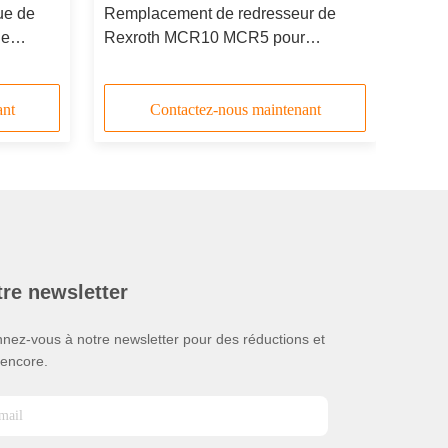
ue de
Remplacement de redresseur de
de
Rexroth MCR10 MCR5 pour
MCRE 05,
l'anneau hydraulique de came de
moteur d'entraînement
ant
Contactez-nous maintenant
re newsletter
nez-vous à notre newsletter pour des réductions et
 encore.