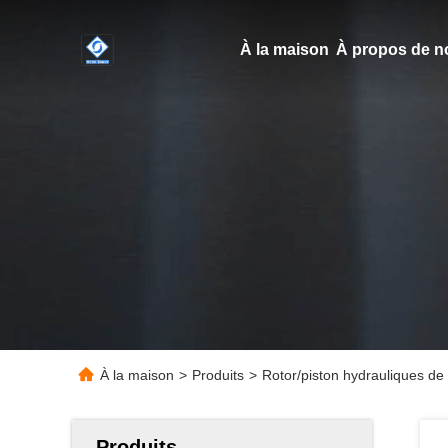
À la maison
À propos de n
À la maison
>
Produits
>
Rotor/piston hydrauliques d
Produits