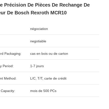
e Précision De Pièces De Rechange De
ur De Bosch Rexroth MCR10
négociation
negotiable
rd Packaging:
cas en bois ou de carton
y Period:
1-7 jours
nt Method:
L/C, T/T, carte de crédit
 Capacity:
mois de 500 PCs