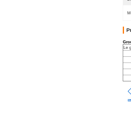
M
P
Gro
Le g