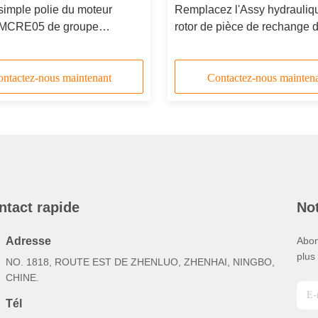
simple polie du moteur
Remplacez l'Assy hydrauliq
MCRE05 de groupe
rotor de pièce de rechange 
que de pièces de
moteur de Rexroth HMCR 
e/Rotory
groupe de Rotory
ntactez-nous maintenant
Contactez-nous mainten
ntact rapide
Not
Adresse
Abon
plus
NO. 1818, ROUTE EST DE ZHENLUO, ZHENHAI, NINGBO,
CHINE.
Tél