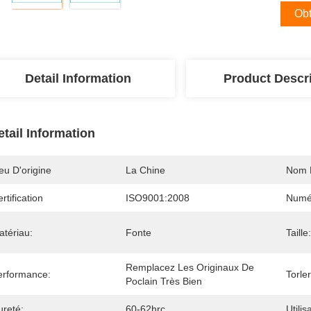
Obt
Detail Information
Product Descr
etail Information
eu D'origine
La Chine
Nom 
rtification
ISO9001:2008
Numé
atériau:
Fonte
Taille:
Remplacez Les Originaux De 
erformance:
Torle
Poclain Très Bien
ureté:
60-62hrc
Utilis