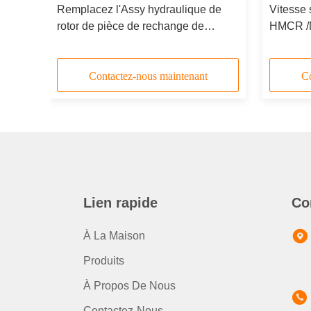
de
Remplacez l'Assy hydraulique de
Vitesse 
rotor de pièce de rechange de
HMCR /
E 05,
Rexroth HMCR/moteur de MCRE 03,
hydrauli
groupe de Rotory
rechang
Contactez-nous maintenant
Co
Lien rapide
Co
À La Maison
Produits
À Propos De Nous
Contactez-Nous