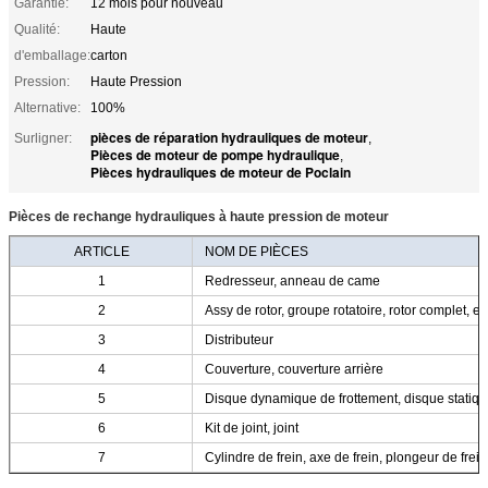
Garantie:
12 mois pour nouveau
Qualité:
Haute
d'emballage:
carton
Pression:
Haute Pression
Alternative:
100%
pièces de réparation hydrauliques de moteur
Surligner:
,
Pièces de moteur de pompe hydraulique
,
Pièces hydrauliques de moteur de Poclain
Pièces de rechange hydrauliques à haute pression de moteur
ARTICLE
NOM DE PIÈCES
1
Redresseur, anneau de came
2
Assy de rotor, groupe rotatoire, rotor complet, 
3
Distributeur
4
Couverture, couverture arrière
5
Disque dynamique de frottement, disque statique
6
Kit de joint, joint
7
Cylindre de frein, axe de frein, plongeur de frei