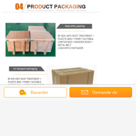
Bavarder
Demande de
soumission