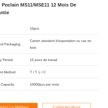
 Poclain MS11/MSE11 12 Mois De
ntie
10pcs
Carton standard d'exportation ou cas en
rd Packaging:
bois
y Period:
15 jours de travail
nt Method:
T / T, L / C
 Capacity:
10000pcs par mois
enez Le Meilleur Prix
Contactez-Nous