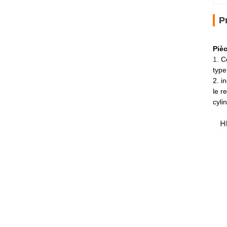
P
Piè
1.
C
type
2. i
le r
cyli