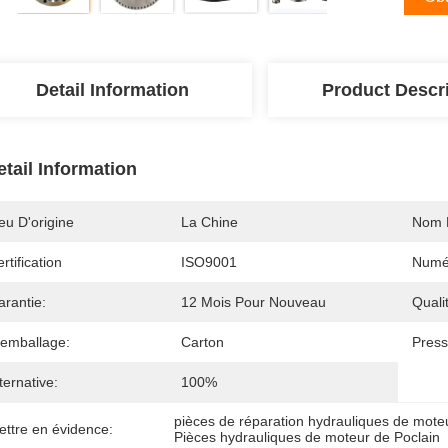
Detail Information
Product Descr
etail Information
eu D'origine
La Chine
Nom 
rtification
ISO9001
Numé
arantie:
12 Mois Pour Nouveau
Quali
'emballage:
Carton
Press
ternative:
100%
pièces de réparation hydrauliques de mote
ettre en évidence:
Pièces hydrauliques de moteur de Poclain