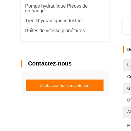
Pompe hydraulique Pièces de
rechange
Treuil hydraulique industriel
Boîtes de vitesse planétaires
D
Contactez-nous
Li
Ce
Contactez-nous maintenant
G
D
Al
M