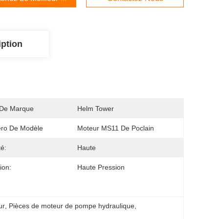
iption
De Marque
Helm Tower
ro De Modèle
Moteur MS11 De Poclain
té:
Haute
ion:
Haute Pression
ur
, 
Pièces de moteur de pompe hydraulique
, 