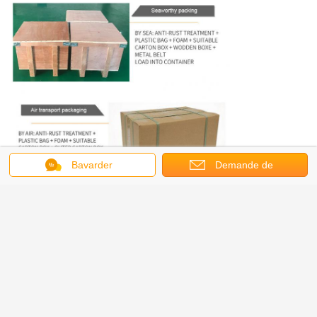
Bavarder
Demande de
soumission