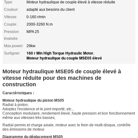
Type:
Moteur hydraulique de couple élevé à vitesse réduite
Couleur:
adapté aux besoins du client
Vitesse:
0-160 r/min
Couple:
2000-3260 N.m
Pression
MPA 25
évaluée:
Max.power:
29kw
160 r Min High Torque Hydraulic Motor
Surligner:
,
Moteur hydraulique du couple MSE05 élevé
Moteur hydraulique MSE05 de couple élevé à
vitesse réduite pour des machines de
construction
Caractéristiques :
Moteur hydraulique du piston MS05
Radial à piston,
Adoptez l'incidence et le joint importé, etc.,
Conception modulaire, rendement élevé, haute pression et bon fonctionnement
même aux vitesses très basses,
Radial permis et charge axiale, moteur avec le frein de multi-disque, contrôle
des émissions de moteur.
Diagramme du déplacement MS05