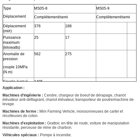
Type
MS05-8
MS05-9
Déplacement
Complètement/semi
Complètement/semi
Déplacement
376
188
(ml/r)
Puissance
25
17
maximum
(kilowatts)
Anomalie de
562
275
pression
couple 10MPa
(N.m)
Couple évalué
1405
(N.m)
Application :
Pression évaluée
25
Machines d'ingénierie :
Cendre, chargeur de boeuf de dérapage, chariot
(MPA)
élévateur anti-déflagrant, chariot élévateur, transporteur de poutre/machine de
levage.
Pression
40
maximum (MPA)
Machines de ferme :
Mini Farming Vehicle, moissonneuses de cartel et
récolteuses de coton.
Vitesse nominale
90
(r/min)
Machines d'exploitation :
Grattoir, en-tête de route, voiture de manipulation
résistante, perceuse de mine de charbon.
Gamme de
0-200
vitesse (r/min)
Véhicules spéciaux :
Pompe à incendie.