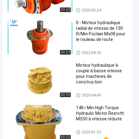
machine de Poclain
Moteur hydraulique de couple
00:20
2025-02-24
élevé à vitesse réduite
0 - Moteur hydraulique
radial de vitesse de 130
R/Min Poclain Ms08 pour
le rouleau de route
Moteur hydraulique de couple
00:23
2022-08-30
élevé à vitesse réduite
Moteur hydraulique à
couple à basse vitesse
pour machines de
construction
Moteur hydraulique de couple
00:55
2025-04-09
élevé à vitesse réduite
148 r Min High Torque
Hydraulic Motor Rexroth
MS50 à vitesse réduite
Moteur hydraulique de couple
2025-01-23
élevé à vitesse réduite
00:22