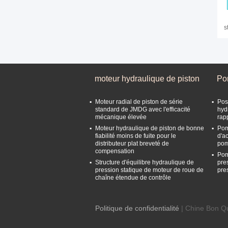
s
d
moteur hydraulique de piston
Po
Moteur radial de piston de série
Posi
standard de JMDG avec l'efficacité
hyd
mécanique élevée
rap
Moteur hydraulique de piston de bonne
Pom
fiabilité moins de fuite pour le
d'a
distributeur plat breveté de
pom
compensation
Pom
Structure d'équilibre hydraulique de
pre
pression statique de moteur de roue de
pre
chaîne étendue de contrôle
Politique de confidentialité
| Chine Bon Qu