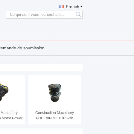
French
search
emande de soumission
n Machinery
Construction Machinery
on Motor Power
POCLAIN MOTOR with
 Oil Suitable
Double Speed
ted Pressure