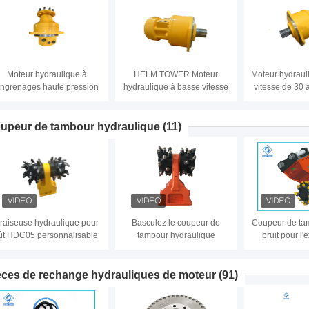
Moteur hydraulique à
HELM TOWER Moteur
Moteur hydraul
ngrenages haute pression
hydraulique à basse vitesse
vitesse de 30 
avec garantie de 12 mois
et à couple élevé pour
des perf
machines de construction
industriell
upeur de tambour hydraulique
(11)
raiseuse hydraulique pour
Basculez le coupeur de
Coupeur de tam
ût HDC05 personnalisable
tambour hydraulique
bruit pour l'
horizontal de broyeur HDC18
coupeur rotatoi
pour des excavatrices de
flexibl
Hyundai/Volvo
èces de rechange hydrauliques de moteur
(91)