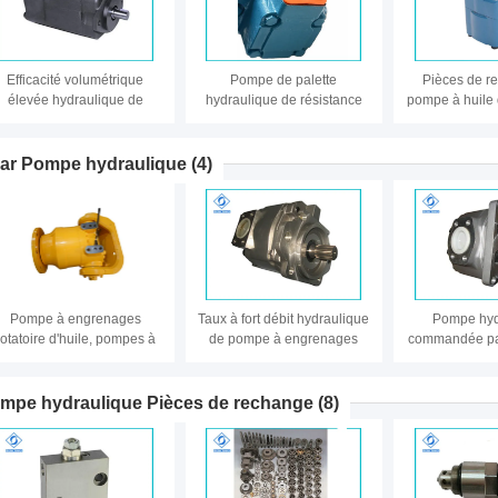
Efficacité volumétrique
Pompe de palette
Pièces de r
élevée hydraulique de
hydraulique de résistance
pompe à huile 
mpe de palette de Tokimec
élevée de saisie pour le
palette de pi
double - matériel en métal
matériel de forage
Vickers PVQ 
géologique
PVQ20 PVQ
ar Pompe hydraulique
(4)
PVQ45 PVQ
hydraulique
Pompe à engrenages
Taux à fort débit hydraulique
Pompe hyd
rotatoire d'huile, pompes à
de pompe à engrenages
commandée pa
engrenages industrielles à
d'opération stable et longue
à faible bru
faible bruit pour des
vie active
conception de 
machines de construction
préci
mpe hydraulique Pièces de rechange
(8)