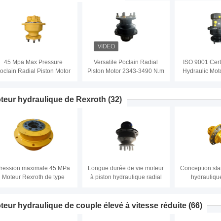
puissance de s
puissance du m
hydrau
45 Mpa Max Pressure
Versatile Poclain Radial
ISO 9001 Cert
oclain Radial Piston Motor
Piston Motor 2343-3490 N.m
Hydraulic Mot
SO 9001 Certified for Heavy
Torque 0-150 R/min Speed
Duty Applica
Duty Applications
for Various Applications
R/min Speed
Pres
teur hydraulique de Rexroth
(32)
ression maximale 45 MPa
Longue durée de vie moteur
Conception st
Moteur Rexroth de type
à piston hydraulique radial
hydrauliqu
piston hydraulique série
standard ou non standard
Matériau en f
MCR pour performance et
Votre meilleur choix
piston hy
efficacité
teur hydraulique de couple élevé à vitesse réduite
(66)