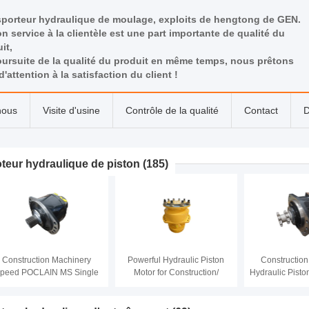
sporteur hydraulique de moulage, exploits de hengtong de GEN.
n service à la clientèle est une part importante de qualité du
it,
ursuite de la qualité du produit en même temps, nous prêtons
d'attention à la satisfaction du client !
nous
Visite d'usine
Contrôle de la qualité
Contact
D
teur hydraulique de piston
(185)
Construction Machinery
Powerful Hydraulic Piston
Constructio
peed POCLAIN MS Single
Motor for Construction/
Hydraulic Pist
Speed
Agriculture/ Marine
Type Hydraulic
Machinery Double Speed
for 40 MPa Ra