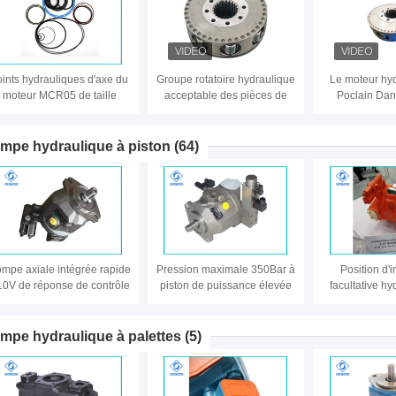
oints hydrauliques d'axe du
Groupe rotatoire hydraulique
Le moteur hy
moteur MCR05 de taille
acceptable des pièces de
Poclain Dan
adaptés aux besoins du
rechange MS05 de moteur
l'Assemblée 
client par biens pour
d'OEM/ODM Poclain
groupe MS1
l'excavatrice de rouleau
redresseur radi
mpe hydraulique à piston
(64)
pis
mpe axiale intégrée rapide
Pression maximale 350Bar à
Position d'i
10V de réponse de contrôle
piston de puissance élevée
facultative h
avec traversant - structure
de la pompe A10V
pompe à piston
d'axe
d'excellente représentation
poids 
hydraulique d'aspiration
mpe hydraulique à palettes
(5)