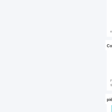
e
Co
F
f
pi