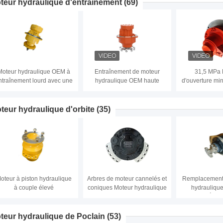
Powered by Hydraulic Oil
teur hydraulique d'entraînement
(69)
Moteur hydraulique OEM à
Entraînement de moteur
31,5 MPa 
ntraînement lourd avec une
hydraulique OEM haute
d'ouverture mi
pression d'ouverture
performance avec pression
de roue hydrau
minimale de 31,5 MPa
d'ouverture minimale de 31,5
droit pour é
MPa
manute
teur hydraulique d'orbite
(35)
oteur à piston hydraulique
Arbres de moteur cannelés et
Remplacement
à couple élevé
coniques Moteur hydraulique
hydraulique
à couple élevé pour le
Rexroth SÉRIE
remplacement dans la SÉRIE
moteurs hy
Rexroth MCR
orbitaux de 
teur hydraulique de Poclain
(53)