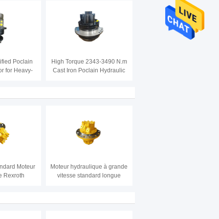
ortie dans la
oteur à huile
lique
ified Poclain
High Torque 2343-3490 N.m
or for Heavy-
Cast Iron Poclain Hydraulic
tions 0-150
Motor for Heavy Duty
 45 Mpa Max
sure
andard Moteur
Moteur hydraulique à grande
e Rexroth
vitesse standard longue
onte Moteur à
durée de vie pour les
draulique
applications industrielles