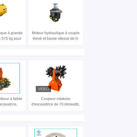
ique à grande
Moteur hydraulique à couple
à 570 kg pour
élevé et basse vitesse de 0-
ormances
220 tr/min avec garantie de
es lourdes
12 mois
bour à faible
Coupeur rotatoire
excavatrice,
d'excavatrice de 70 kilowatts,
re hydraulique
coupeur principal de tambour
e HDC50
pour l'excavatrice HDC18
HDCE18 de Carterpillar