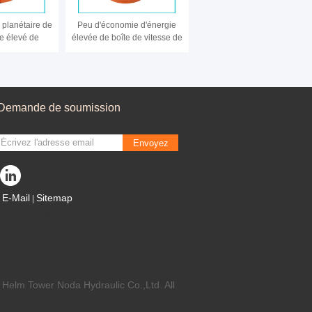
e planétaire de
Peu d'économie d'énergie
e élevé de
élevée de boîte de vitesse de
e de vitesse
couple de vibration conduite
ustrielle de
par la vitesse hydraulique
t élevé
Demande de soumission
Envoyez
E-Mail
Sitemap
|
Site mobile
 Helm Tower Noda Hydraulic Co.,Ltd. All