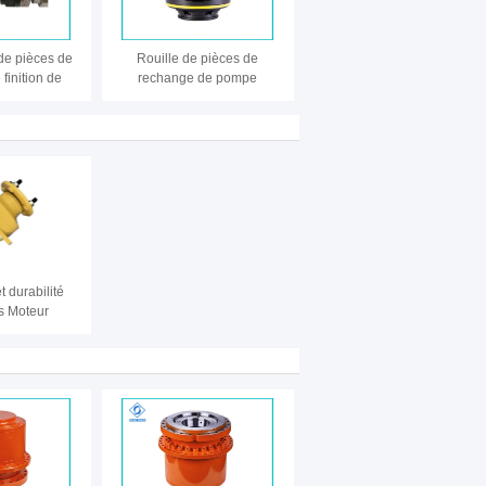
 de pièces de
Rouille de pièces de
finition de
rechange de pompe
ulique avec
hydraulique de Vickers Eaton
draulique -
anti pour des pompes de
n statique
direction assistée
t durabilité
s Moteur
lique