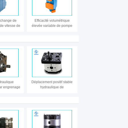
echange de
Efficacité volumétrique
de vitesse de
élevée variable de pompe
ston d'Eaton
hydraulique de palette de
PVQ10 PVQ13
rendement élevé
32 PVQ40
63 et kit
s de joint
raulique
Déplacement positif stable
r engrenage
hydraulique de
it avec la
représentation de pompe à
bâti de haute
engrenages de KOMATSU
sion