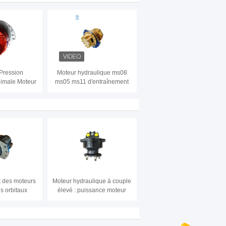
Pression
Moteur hydraulique ms08
nimale Moteur
ms05 ms11 d'entraînement
lique à arbre
des prix de Poclain à vendre
quipement de
ntion
 des moteurs
Moteur hydraulique à couple
s orbitaux
élevé : puissance moteur
 MCR par des
améliorée pour applications
drauliques
intensives
18-22 KW de