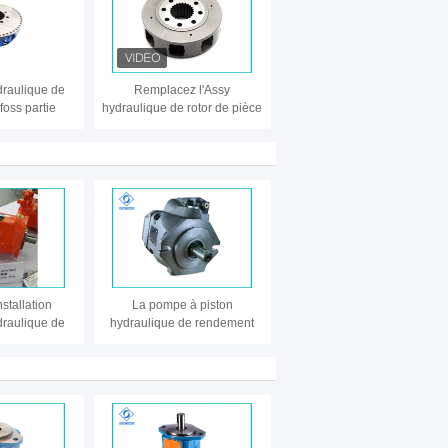
draulique de
Remplacez l'Assy
foss partie
hydraulique de rotor de pièce
rotatoire du
de rechange de Rexroth
1 pour le
HMCR/moteur de MCRE 05,
al de rotor de
groupe de Rotory
ton
nstallation
La pompe à piston
ydraulique de
hydraulique de rendement
 de rapport de
élevé A10V lissent la densité
élevé
dure extérieure du matériel