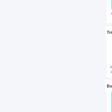
p
Tr
R
Bo