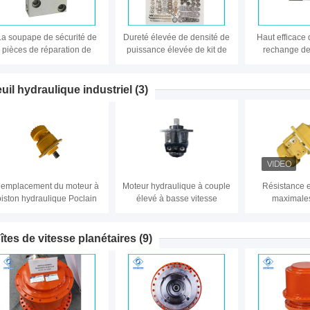
La soupape de sécurité de
Dureté élevée de densité de
Haut efficace
pièces de réparation de
puissance élevée de kit de
rechange de 
pompe hydraulique de
réparation de pompe
pompe hydra
uissance élevée, pompe à
hydraulique d'excavatrice
l'énergie hy
piston hydraulique partie
transmissio
euil hydraulique industriel
(3)
emplacement du moteur à
Moteur hydraulique à couple
Résistance e
piston hydraulique Poclain
élevé à basse vitesse
maximale
MS 100%
remplacement Poclain MS
hydrau
100%
îtes de vitesse planétaires
(9)