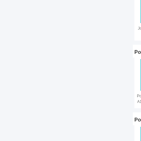
J
Po
Po
A
Po