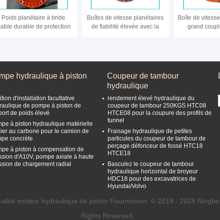
Poids planétaire à bride
Boîtes de vitesse planétaires
Boîte de vitess
table durable de protection
de fiabilité élevée avec la
grand coupl
e l'environnement de boîte
figure compacte et élégante
rapports, boît
de vitesse bas
planétaire ind
rendemen
mpe hydraulique à piston
Coupeur de tambour
hydraulique
tion d'installation facultative
rendement élevé hydraulique du
raulique de pompe à piston de
coupeur de tambour 250KGS HTC08
port de poids élevé
HTCE08 pour la coupure des profils de
tunnel
pe à piston hydraulique matérielle
cier au carbone pour le camion de
Fraisage hydraulique de petites
pe concrète
particules du coupeur de tambour de
perçage défonceur de fossé HTC18
pe à piston à compensation de
HTCE18
ssion d'A10V, pompe axiale à haute
ssion de chargement radial
Basculez le coupeur de tambour
hydraulique horizontal de broyeur
HDC18 pour des excavatrices de
Hyundai/Volvo
alité moteur hydraulique de piston Fournisseur. © 2019 - 2025 Ningbo
Rights Reserved.